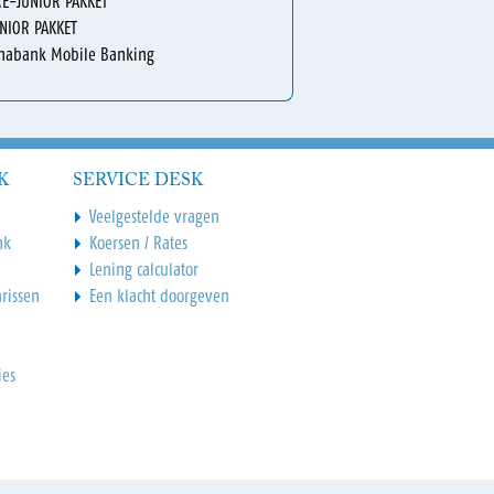
RE-JUNIOR PAKKET
NIOR PAKKET
inabank Mobile Banking
K
SERVICE DESK
Veelgestelde vragen
nk
Koersen / Rates
Lening calculator
rissen
Een klacht doorgeven
ies