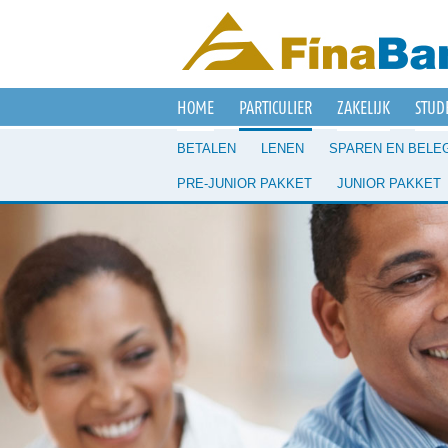
HOME
PARTICULIER
ZAKELIJK
STUD
BETALEN
LENEN
SPAREN EN BELE
PRE-JUNIOR PAKKET
JUNIOR PAKKET