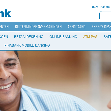
Over Finabank
ENTEN
BUITENLANDSE OVERMAKINGEN
CREDITCARD
ENERGY DES
GGEN
BETAALREKENING
ONLINE BANKING
ATM PAS
SAF
FINABANK MOBILE BANKING