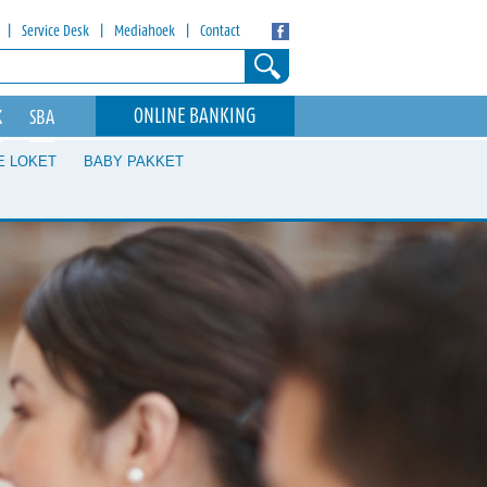
|
Service Desk
|
Mediahoek
|
Contact
ONLINE BANKING
K
SBA
E LOKET
BABY PAKKET