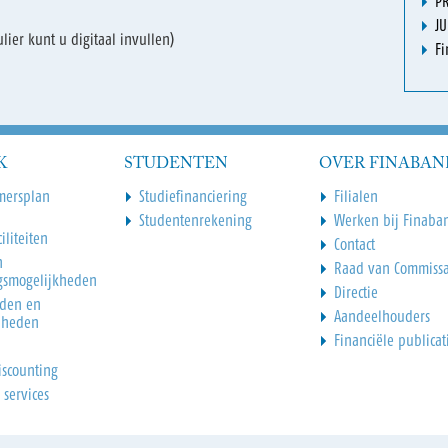
P
JU
ulier kunt u digitaal invullen)
F
K
STUDENTEN
OVER FINABAN
mersplan
Studiefinanciering
Filialen
Studentenrekening
Werken bij Finaba
iliteiten
Contact
n
Raad van Commissa
gsmogelijkheden
Directie
den en
Aandeelhouders
dheden
Financiële publicat
iscounting
 services