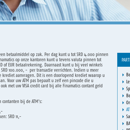
 een betaalmiddel op zak. Per dag kunt u tot SRD 4.000 pinnen
inamatics op onze kantoren kunt u tevens valuta pinnen tot
PART
D of EUR betaalrekening. Daarnaast kunt u bij veel winkels
t SRD 100.000, - per transactie verrichten. Indien u meer
Be
e krediet aanvragen. Dit is een doorlopend krediet waarop u
taan. Voor uw ATM pas bepaalt u zelf een pincode die u
L
ook met uw VISA credit card bij alle Finamatics contant geld
S
Be
 contanten bij de ATM's:
O
A
,-
en: SRD 11,-
Sa
B