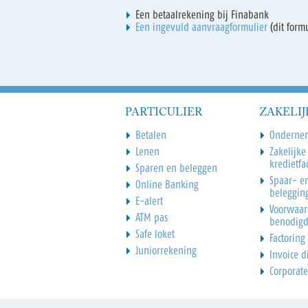
Een betaalrekening bij Finabank
Een ingevuld aanvraagformulier
(dit form
PARTICULIER
ZAKELIJ
Betalen
Onderne
Lenen
Zakelijke
kredietfac
Sparen en beleggen
Spaar- e
Online Banking
beleggin
E-alert
Voorwaar
ATM pas
benodig
Safe loket
Factoring
Juniorrekening
Invoice d
Corporate