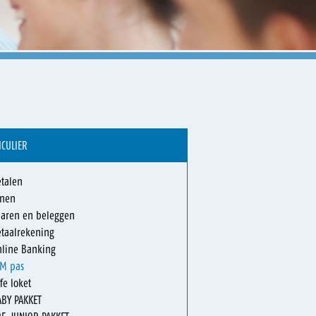
ICULIER
talen
enen
paren en beleggen
taalrekening
nline Banking
TM pas
fe loket
ABY PAKKET