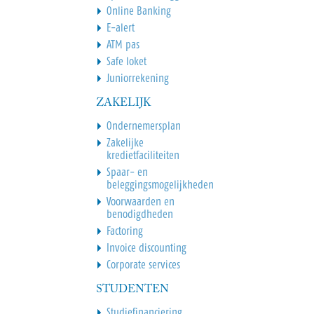
Online Banking
E-alert
ATM pas
Safe loket
Juniorrekening
ZAKELIJK
Ondernemersplan
Zakelijke
kredietfaciliteiten
Spaar- en
beleggingsmogelijkheden
Voorwaarden en
benodigdheden
Factoring
Invoice discounting
Corporate services
STUDENTEN
Studiefinanciering