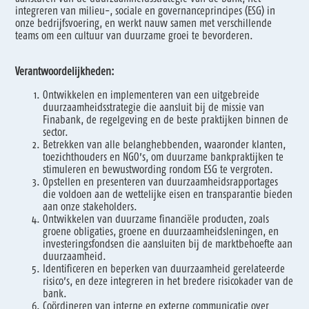
integreren van milieu-, sociale en governanceprincipes (ESG) in
onze bedrijfsvoering, en werkt nauw samen met verschillende
teams om een cultuur van duurzame groei te bevorderen.
Verantwoordelijkheden:
Ontwikkelen en implementeren van een uitgebreide
duurzaamheidsstrategie die aansluit bij de missie van
Finabank, de regelgeving en de beste praktijken binnen de
sector.
Betrekken van alle belanghebbenden, waaronder klanten,
toezichthouders en NGO’s, om duurzame bankpraktijken te
stimuleren en bewustwording rondom ESG te vergroten.
Opstellen en presenteren van duurzaamheidsrapportages
die voldoen aan de wettelijke eisen en transparantie bieden
aan onze stakeholders.
Ontwikkelen van duurzame financiële producten, zoals
groene obligaties, groene en duurzaamheidsleningen, en
investeringsfondsen die aansluiten bij de marktbehoefte aan
duurzaamheid.
Identificeren en beperken van duurzaamheid gerelateerde
risico’s, en deze integreren in het bredere risicokader van de
bank.
Coördineren van interne en externe communicatie over